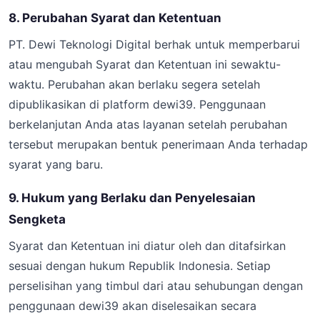
8. Perubahan Syarat dan Ketentuan
PT. Dewi Teknologi Digital berhak untuk memperbarui
atau mengubah Syarat dan Ketentuan ini sewaktu-
waktu. Perubahan akan berlaku segera setelah
dipublikasikan di platform dewi39. Penggunaan
berkelanjutan Anda atas layanan setelah perubahan
tersebut merupakan bentuk penerimaan Anda terhadap
syarat yang baru.
9. Hukum yang Berlaku dan Penyelesaian
Sengketa
Syarat dan Ketentuan ini diatur oleh dan ditafsirkan
sesuai dengan hukum Republik Indonesia. Setiap
perselisihan yang timbul dari atau sehubungan dengan
penggunaan dewi39 akan diselesaikan secara