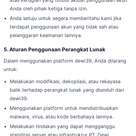
atas kerugian yang timbul akibat penggunaan akun
Anda oleh pihak ketiga tanpa izin.
Anda setuju untuk segera memberitahu kami jika
terdapat penggunaan akun yang tidak sah atau
pelanggaran keamanan lainnya.
5. Aturan Penggunaan Perangkat Lunak
Dalam menggunakan platform dewi39, Anda dilarang
untuk:
Melakukan modifikasi, dekopilasi, atau rekayasa
balik terhadap perangkat lunak yang diunduh dari
dewi39.
Menggunakan platform untuk mendistribusikan
malware, virus, atau kode berbahaya lainnya.
Melakukan tindakan yang dapat mengganggu
stabilitas server atau infrastruktur PT. Dewi