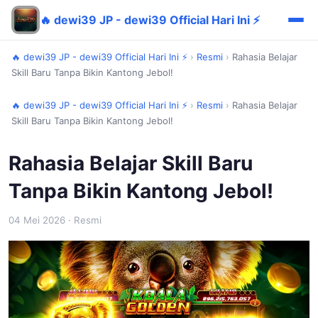
🔥 dewi39 JP - dewi39 Official Hari Ini ⚡
🔥 dewi39 JP - dewi39 Official Hari Ini ⚡
›
Resmi
›
Rahasia Belajar
Skill Baru Tanpa Bikin Kantong Jebol!
🔥 dewi39 JP - dewi39 Official Hari Ini ⚡
›
Resmi
›
Rahasia Belajar
Skill Baru Tanpa Bikin Kantong Jebol!
Rahasia Belajar Skill Baru
Tanpa Bikin Kantong Jebol!
04 Mei 2026
· Resmi