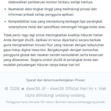
melewatkan pembaruan konten terbaru setiap harinya.
Keamanan data tingkat tinggi yang melindungi privasi dan
informasi pribadi setiap pengguna aplikasi.
Kompatibilitas luas yang mendukung berbagai tipe perangkat
smartphone mulai dari spesifikasi menengah hingga kelas atas.
Tidak perlu ragu lagi untuk meningkatkan kualitas hiburan harian
Anda dengan jitu26. Aplikasi ini terus diperbarui secara berkala
guna menghadirkan inovasi fitur yang relevan dengan kebutuhan
gaya hidup digital masa kini. Bergabunglah dengan komunitas
pengguna global dan rasakan sendiri kemudahan serta keseruan
yang ditawarkan. Segera unduh jitu26 di perangkat Anda dan
mulailah petualangan hiburan tanpa batas hari ini!
Syarat dan Ketentuan
Kebijakan Privasi
© 2026 🔥 dewi39 JP - dewi39 Official Hari Ini ⚡. Hak
cipta dilindungi undang-undang.
Pengguna harus berusia 18+ tahun. Bermain secara bertanggung jawab.