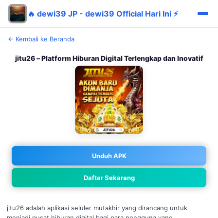
🔥 dewi39 JP - dewi39 Official Hari Ini ⚡
← Kembali ke Beranda
jitu26 – Platform Hiburan Digital Terlengkap dan Inovatif
Unduh APK
Daftar Sekarang
jitu26 adalah aplikasi seluler mutakhir yang dirancang untuk
menjadi pusat hiburan digital bagi para pengguna yang