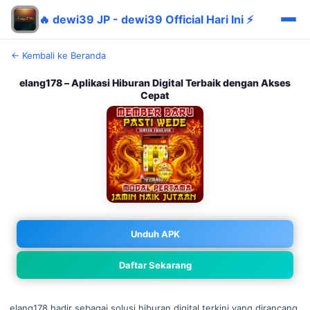
🔥 dewi39 JP - dewi39 Official Hari Ini ⚡
← Kembali ke Beranda
elang178 – Aplikasi Hiburan Digital Terbaik dengan Akses
Cepat
Unduh APK
Daftar Sekarang
elang178 hadir sebagai solusi hiburan digital terkini yang dirancang