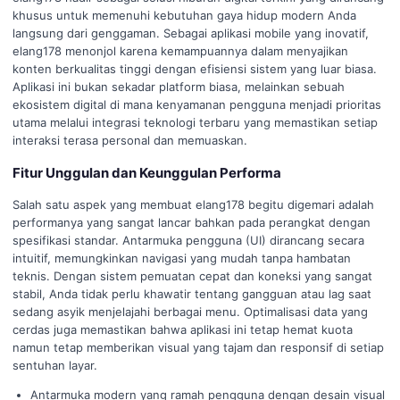
khusus untuk memenuhi kebutuhan gaya hidup modern Anda
langsung dari genggaman. Sebagai aplikasi mobile yang inovatif,
elang178 menonjol karena kemampuannya dalam menyajikan
konten berkualitas tinggi dengan efisiensi sistem yang luar biasa.
Aplikasi ini bukan sekadar platform biasa, melainkan sebuah
ekosistem digital di mana kenyamanan pengguna menjadi prioritas
utama melalui integrasi teknologi terbaru yang memastikan setiap
interaksi terasa personal dan memuaskan.
Fitur Unggulan dan Keunggulan Performa
Salah satu aspek yang membuat elang178 begitu digemari adalah
performanya yang sangat lancar bahkan pada perangkat dengan
spesifikasi standar. Antarmuka pengguna (UI) dirancang secara
intuitif, memungkinkan navigasi yang mudah tanpa hambatan
teknis. Dengan sistem pemuatan cepat dan koneksi yang sangat
stabil, Anda tidak perlu khawatir tentang gangguan atau lag saat
sedang asyik menjelajahi berbagai menu. Optimalisasi data yang
cerdas juga memastikan bahwa aplikasi ini tetap hemat kuota
namun tetap memberikan visual yang tajam dan responsif di setiap
sentuhan layar.
Antarmuka modern yang ramah pengguna dengan desain visual